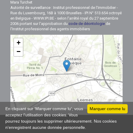
Mara Turchet
Autorité de surveillance : Institut professionnel de l'Immobilier -
Rue du Luxembourg, 16B à 1000 Bruxelles - IPI N° 513.654 octroyé
en Belgique - WWW.IPI.BE - selon l'arrêté royal du 27 septembre
2006 portant sur l'approbation du
code de déontologie
de
l'Institut professionnel des agents immobiliers
+
−
Leaflet
En cliquant sur 'Marquer comme lu', vous
Marquer comme lu
acceptez l’utilisation des cookies. Vous
Copyright © 2019
All rights reserved
IMMOZOOM
pourrez toujours les supprimer ultérieurement. Nos cookies
n'enregistrent aucune donnée personnelle.
Powered by
Whise